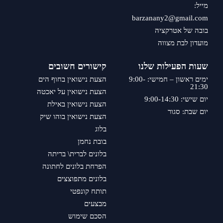
מייל:
barzanany2@gmail.com
בובה של אטרקציה
מועדון לבת מצווה
שעות הפעילות שלנו
קישורים חשובים
ימים ראשון – חמישי: 9:00-
הצעת נישואין בחוף הים
21:30
הצעת נישואין על יאכטה
יום שישי: 9:00-14:30
הצעת נישואין באילת
יום שבת: סגור
הצעת נישואין בוהו שיק
בלוג
בובת נחמן
בלונים לברית\ בריתה
הפרחת בלונים לחתונה
בלונים מתפוצצים
תותח קונפטי
מבצעים
הסכם שימוש