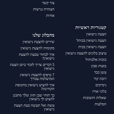
צור קשר
הצהרת נגישות
אודות
קטגוריות ראשיות
הצעת נישואין
מהבלוג שלנו
הצעת נישואין בכותל
שירים להצעת נישואין
הצעת נישואין בבית
מקומות להצעת נישואין
עיצוב בלונים להצעת נישואין
איך לבחור טבעת להצעת
נישואין?
בובות אלכוהול
5 דברים צריך לזכור ביום הצעת
בועות סבון
נישואין
עשן כבד
7 טיפים להצעת נישואין
רובה קור
המושלמת עבורך
גימיקים
איך להציע נישואין בתקופת
הקורונה?
בלוני אורז
כך תזהי שבן הזוג שלך מתכנן
שאלות ותשובות
להציע לך נישואין
המלצות
עשה ואל תעשה בעת הצעת
נישואין