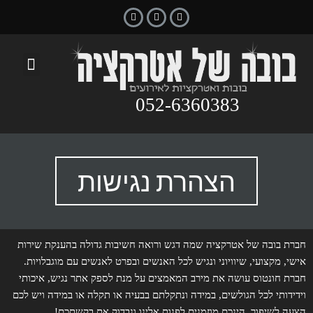
צור קשר
בובת נחמן
עמוד הבית
הצעת נישואין
בובות אלכוהול
052-6360383
הצהרת נגישות
חברת בובה של אטרקציה שמה דגש ורואה חשיבות גדולה בהענקת שירות
אישי, מקצועי, שיוויוני ונגיש לכל האנשים ובפרט לאנשים עם מוגבלויות.
חברת חונטוס עושה את מירב המאמצים על מנת לספק אתר נגיש, איכותי
וידידותי לכל הגולשים, במידה ונתקלתם בבעיה או תקלה או במידה ויש לכם
הצעה לשיפור, הינכם מוזמנים לפנות אלינו ונבדוק את בקשתכם!