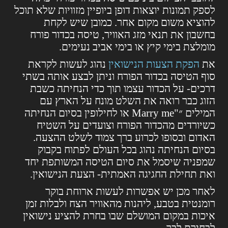
לספק תמונות יוצאות דופן ביופיין מזוויות שלא תוכל
להוציא משום מקום אחר. כמובן שיש לקחת
בחשבון את תנאי מזג האוויר, טיסה בכדור פורח
מומלצת בימי קיץ או בימי אביב נעימים.
את
הפקת הצעות הנישואין
נהוג לעשות לקראת
סוף הטיסה בכדור הפורח וניתן לבצע אותה בשתי
דרכים- על הכדור עצמו תוך כדי הנחיתה כשבת
הזוג כבר רואה את השלט מונח על הארץ עם
המילים ״"Marry me או לחילופין בסיום הנחיתה
כשיורדים מהכדור הפורח וצועדים על השטיח
האדום ובסופו לכרוע ברך צמוד לשלט ההצעה.
בסיום הנחיתה נהוג בכל העולם לפתוח בקבוק
שמפניה שיסמל את סיום הטיסה המשותפת יחד
ואת תחילת החגיגה האמתית- הצעת הנישואין.
לאחר מכן יש אפשרות לעשות ארוחת בוקר
רומנטית בטבע, ליהנות מהאוויר הצח ולבלות זמן
איכות במקום המושלם שבו בחרת להציע נישואין