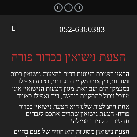
052-6360383
צור קשר
בובת נחמן
עמוד הבית
הצעת נישואין
בובות אלכוהול
הצעת נישואין בכדור פורח
הבאנו בפניכם רעיונות רבים להצעות נישואין רבות
ומגוונות, בין אם במקומות סגורים, בטבע ואפילו
במעמקי הים ועם זאת, מגוון הצעות הנישואין אינו
מוגבל ויכול להתקיים ביבשה, בים ואפילו באוויר.
אחת ההמלצות שלנו היא הצעת נישואין בכדור
פורח- הצעת נישואין שתרים אתכם לגבהים
חדשים בכל מובן המילה!
הצעת נישואין מסוג זה היא חוויה של פעם בחיים.