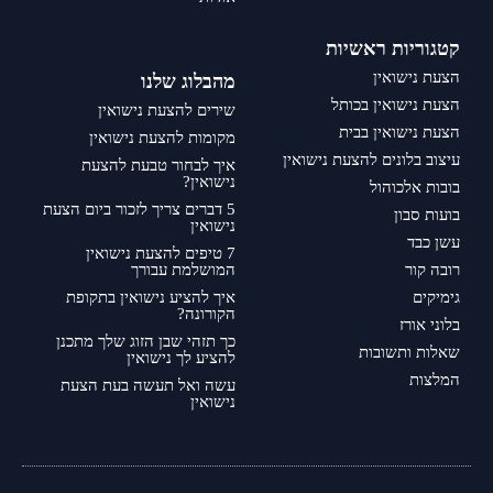
קטגוריות ראשיות
הצעת נישואין
מהבלוג שלנו
הצעת נישואין בכותל
שירים להצעת נישואין
הצעת נישואין בבית
מקומות להצעת נישואין
עיצוב בלונים להצעת נישואין
איך לבחור טבעת להצעת
נישואין?
בובות אלכוהול
5 דברים צריך לזכור ביום הצעת
בועות סבון
נישואין
עשן כבד
7 טיפים להצעת נישואין
רובה קור
המושלמת עבורך
גימיקים
איך להציע נישואין בתקופת
הקורונה?
בלוני אורז
כך תזהי שבן הזוג שלך מתכנן
שאלות ותשובות
להציע לך נישואין
המלצות
עשה ואל תעשה בעת הצעת
נישואין