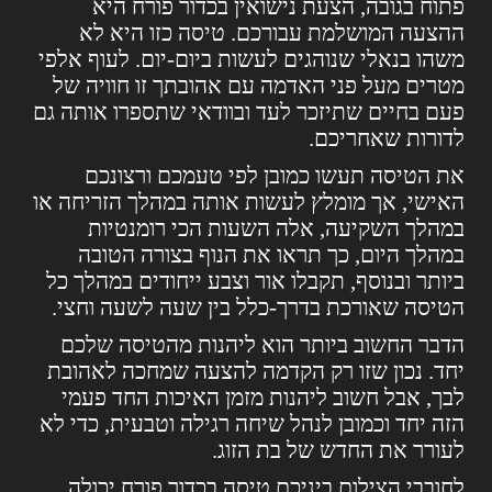
פתוח בגובה, הצעת נישואין בכדור פורח היא
ההצעה המושלמת עבורכם. טיסה כזו היא לא
משהו בנאלי שנוהגים לעשות ביום-יום. לעוף אלפי
מטרים מעל פני האדמה עם אהובתך זו חוויה של
פעם בחיים שתיזכר לעד ובוודאי שתספרו אותה גם
לדורות שאחריכם.
את הטיסה תעשו כמובן לפי טעמכם ורצונכם
האישי, אך מומלץ לעשות אותה במהלך הזריחה או
במהלך השקיעה, אלה השעות הכי רומנטיות
במהלך היום, כך תראו את הנוף בצורה הטובה
ביותר ובנוסף, תקבלו אור וצבע ייחודים במהלך כל
הטיסה שאורכת בדרך-כלל בין שעה לשעה וחצי.
הדבר החשוב ביותר הוא ליהנות מהטיסה שלכם
יחד. נכון שזו רק הקדמה להצעה שמחכה לאהובת
לבך, אבל חשוב ליהנות מזמן האיכות החד פעמי
הזה יחד וכמובן לנהל שיחה רגילה וטבעית, כדי לא
לעורר את החדש של בת הזוג.
לחובבי הצילום ביניכם טיסה בכדור פורח יכולה