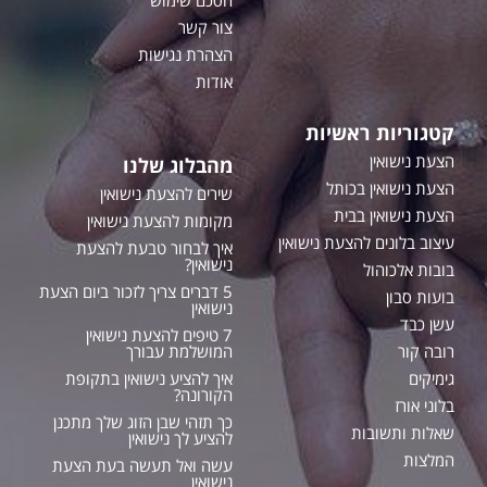
צור קשר
הצהרת נגישות
אודות
קטגוריות ראשיות
הצעת נישואין
מהבלוג שלנו
הצעת נישואין בכותל
שירים להצעת נישואין
הצעת נישואין בבית
מקומות להצעת נישואין
עיצוב בלונים להצעת נישואין
איך לבחור טבעת להצעת
נישואין?
בובות אלכוהול
5 דברים צריך לזכור ביום הצעת
בועות סבון
נישואין
עשן כבד
7 טיפים להצעת נישואין
רובה קור
המושלמת עבורך
גימיקים
איך להציע נישואין בתקופת
הקורונה?
בלוני אורז
כך תזהי שבן הזוג שלך מתכנן
שאלות ותשובות
להציע לך נישואין
המלצות
עשה ואל תעשה בעת הצעת
נישואין