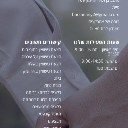
מייל:
barzanany2@gmail.com
בובה של אטרקציה
מועדון לבת מצווה
שעות הפעילות שלנו
קישורים חשובים
ימים ראשון – חמישי: 9:00-
הצעת נישואין בחוף הים
21:30
הצעת נישואין על יאכטה
יום שישי: 9:00-14:30
הצעת נישואין באילת
יום שבת: סגור
הצעת נישואין בוהו שיק
בלוג
בובת נחמן
בלונים לברית\ בריתה
הפרחת בלונים לחתונה
בלונים מתפוצצים
תותח קונפטי
מבצעים
הסכם שימוש